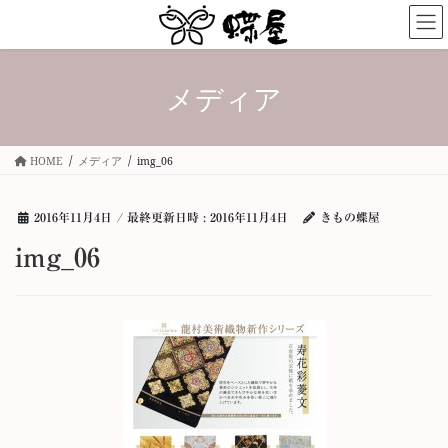
コ
ナ
ン
ビ
テ
ゲ
ン
ー
メディア
ツ
シ
へ
ョ
ス
ン
キ
に
HOME
メディア
img_06
ッ
移
プ
動
2016年11月4日
/ 最終更新日時 :
2016年11月4日
きもの蝶屋
img_06