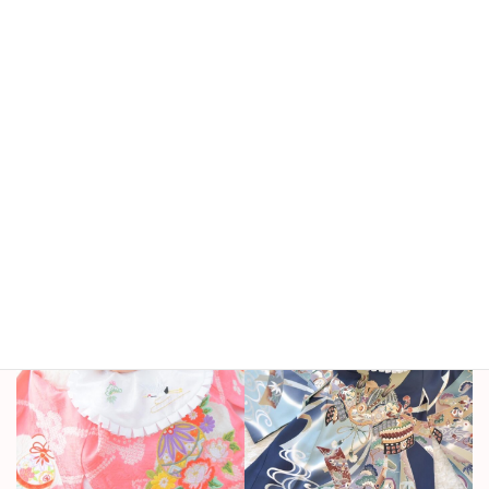
お宮詣着には、その柄ひとつひとつに意味があります。
女の子は高貴さや品格を表す「毬」や、神様に願いを届ける
「鈴」、美しさと長寿「牡丹」、男の子は邪気や病気から守る
「兜」や、勇ましさや大成の象徴の「鷹」が人気の柄です。