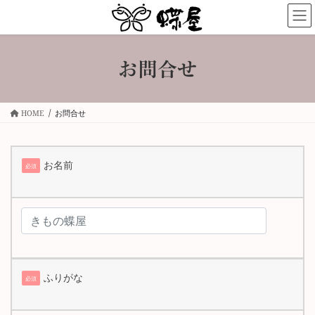
コ
ナ
ン
ビ
テ
ゲ
ン
ー
お問合せ
ツ
シ
へ
ョ
ス
ン
キ
に
HOME
お問合せ
ッ
移
プ
動
お名前
必須
ふりがな
必須