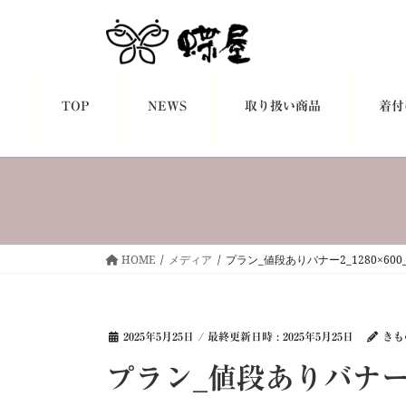
コ
ナ
ン
ビ
テ
ゲ
ン
ー
ツ
シ
TOP
NEWS
取り扱い商品
着付
へ
ョ
ス
ン
キ
に
ッ
移
プ
動
HOME
メディア
プラン_値段ありバナー2_1280×600_
2025年5月25日
/ 最終更新日時 :
2025年5月25日
きも
プラン_値段ありバナー2_1