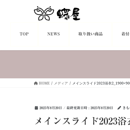
コ
ナ
ン
ビ
テ
ゲ
ン
ー
ツ
シ
TOP
NEWS
取り扱い商品
着付
へ
ョ
ス
ン
キ
に
ッ
移
プ
動
HOME
メディア
メインスライド2023浴衣2_1900×90
2023年8月20日
/ 最終更新日時 :
2023年8月20日
きも
メインスライド2023浴衣2