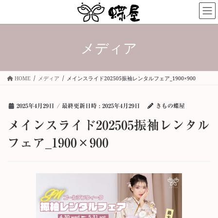
コ
ナ
ン
ビ
テ
ゲ
ン
ー
メディア
ツ
シ
へ
ョ
ス
ン
キ
に
HOME
メディア
メインスライド202505振袖レンタルフェア_1900×900
ッ
移
プ
動
2025年4月29日
/ 最終更新日時 :
2025年4月29日
きもの蝶屋
メインスライド202505振袖レンタル
フェア_1900×900