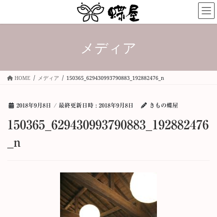
コ
ナ
ン
ビ
テ
ゲ
ン
ー
メディア
ツ
シ
へ
ョ
ス
ン
キ
に
HOME
メディア
150365_629430993790883_192882476_n
ッ
移
プ
動
2018年9月8日
/ 最終更新日時 :
2018年9月8日
きもの蝶屋
150365_629430993790883_192882476
_n