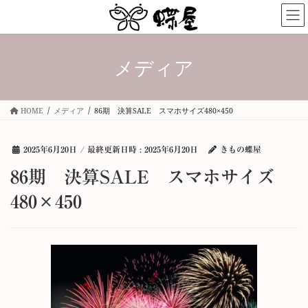
コ
ナ
ン
ビ
テ
ゲ
ン
ー
メディア
ツ
シ
へ
ョ
ス
ン
キ
に
HOME
メディア
86期 決算SALE スマホサイズ480×450
ッ
移
プ
動
2025年6月20日
/ 最終更新日時 :
2025年6月20日
きもの蝶屋
86期 決算SALE スマホサイズ
480×450