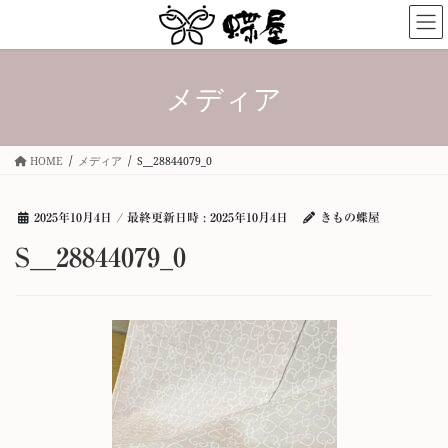
コ
ナ
ン
ビ
テ
ゲ
ン
ー
メディア
ツ
シ
へ
ョ
ス
ン
キ
に
HOME
メディア
S__28844079_0
ッ
移
プ
動
2025年10月4日
/ 最終更新日時 :
2025年10月4日
きもの蝶屋
S__28844079_0