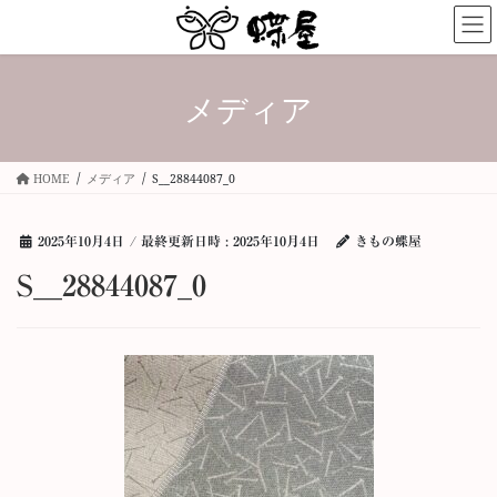
コ
ナ
ン
ビ
テ
ゲ
ン
ー
メディア
ツ
シ
へ
ョ
ス
ン
キ
に
HOME
メディア
S__28844087_0
ッ
移
プ
動
2025年10月4日
/ 最終更新日時 :
2025年10月4日
きもの蝶屋
S__28844087_0