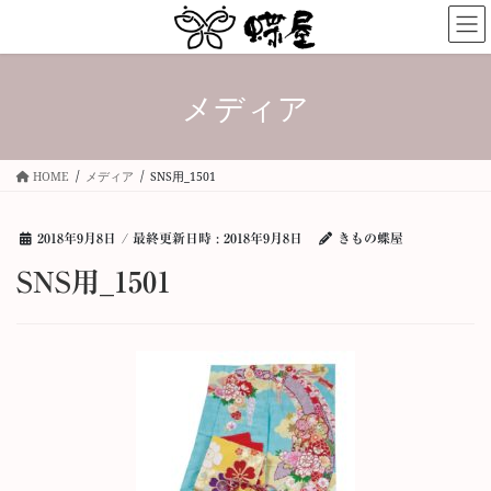
コ
ナ
ン
ビ
テ
ゲ
ン
ー
メディア
ツ
シ
へ
ョ
ス
ン
キ
に
HOME
メディア
SNS用_1501
ッ
移
プ
動
2018年9月8日
/ 最終更新日時 :
2018年9月8日
きもの蝶屋
SNS用_1501