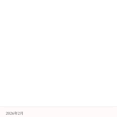
次の記事
まさかのワンコイン「きもの着
かた教室」-10月、11月のご案内-
2017年9月24日
アーカイブ
2026年6月
2026年3月
2026年2月