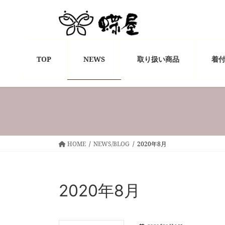
コ
ナ
ン
ビ
テ
ゲ
ン
ー
ツ
シ
TOP
NEWS
取り扱い商品
着
へ
ョ
ス
ン
キ
に
ッ
移
プ
動
HOME
NEWS/BLOG
2020年8月
2020年8月