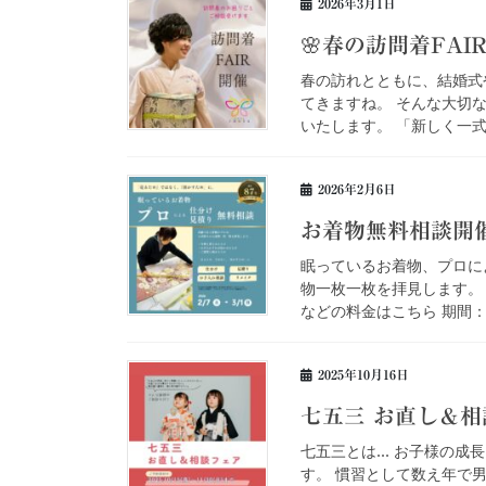
2026年3月1日
🌸春の訪問着FAI
春の訪れとともに、結婚式
てきますね。 そんな大切
いたします。 「新しく一式
2026年2月6日
お着物無料相談開
眠っているお着物、プロに
物一枚一枚を拝見します。
などの料金はこちら 期間：２
2025年10月16日
七五三 お直し＆相
七五三とは… お子様の成
す。 慣習として数え年で