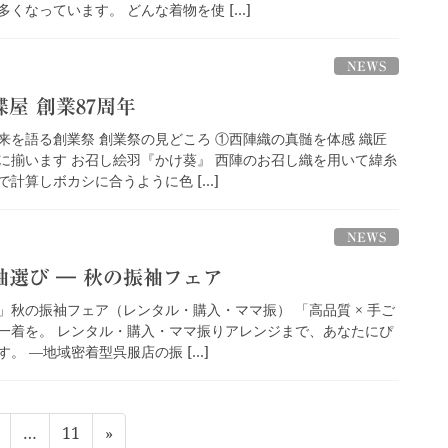
くなっています。 どんな着物を使 […]
NEWS
屋 創業87周年
来を語る創業祭 創業祭の見どころ ①西陣織の真髄を体感 織匠
に揃います お召し絵羽『かけ葵』 西陣のお召し織を用いて緯糸
計算しボカシに合うように色 […]
NEWS
選び ― 秋の振袖フェア
」秋の振袖フェア（レンタル・購入・ママ振） 「高品質 × 手ご
一着を。 レンタル・購入・ママ振りアレンジまで、あなたにぴ
。 —地域密着型呉服店の振 […]
固
固
…
11
»