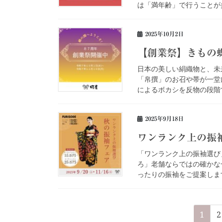
は「満年齢」で行うことが多
2025年10月2日
【創業祭】きもの蝶
日本の美しい絹織物と、未
「帛撰」のお召や帯が一堂
によるボカシを反物の段階で
2025年9月18日
ワンランク上の振袖
「ワンランク上の振袖選び
ろ」老舗ならではの確かな
ったりの振袖をご提案します
投
固
1
2