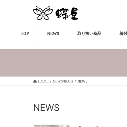
コ
ナ
ン
ビ
テ
ゲ
ン
ー
ツ
シ
TOP
NEWS
取り扱い商品
着
へ
ョ
ス
ン
キ
に
ッ
移
プ
動
HOME
NEWS/BLOG
NEWS
NEWS