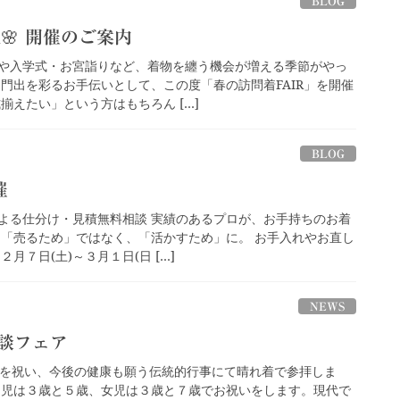
BLOG
R🌸 開催のご案内
や入学式・お宮詣りなど、着物を纏う機会が増える季節がやっ
な門出を彩るお手伝いとして、この度「春の訪問着FAIR」を開催
揃えたい」という方はもちろん […]
BLOG
催
よる仕分け・見積無料相談 実績のあるプロが、お手持ちのお着
 「売るため」ではなく、「活かすため」に。 お手入れやお直し
月７日(土)～３月１日(日 […]
NEWS
談フェア
長を祝い、今後の健康も願う伝統的行事にて晴れ着で参拝しま
男児は３歳と５歳、女児は３歳と７歳でお祝いをします。現代で