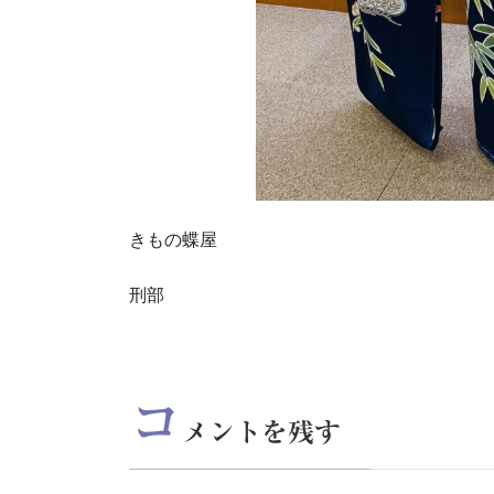
きもの蝶屋
刑部
コ
メントを残す