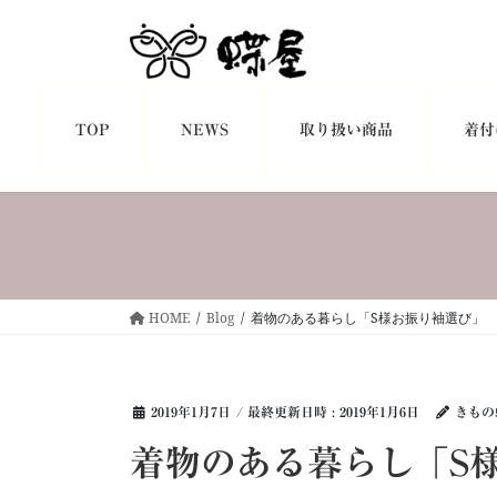
コ
ナ
ン
ビ
テ
ゲ
ン
ー
ツ
シ
TOP
NEWS
取り扱い商品
着付
へ
ョ
ス
ン
キ
に
ッ
移
プ
動
HOME
Blog
着物のある暮らし「S様お振り袖選び」
2019年1月7日
/ 最終更新日時 :
2019年1月6日
きもの
着物のある暮らし「S