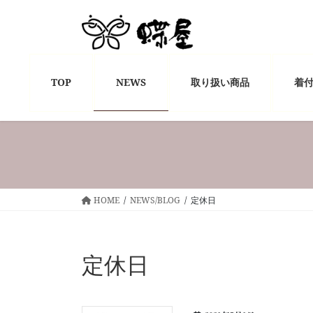
コ
ナ
ン
ビ
テ
ゲ
ン
ー
ツ
シ
TOP
NEWS
取り扱い商品
着
へ
ョ
ス
ン
キ
に
ッ
移
プ
動
HOME
NEWS/BLOG
定休日
定休日