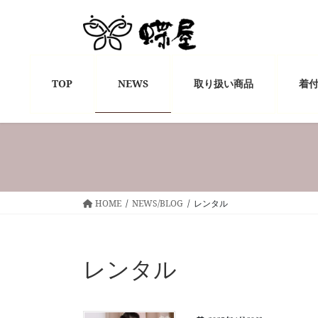
コ
ナ
ン
ビ
テ
ゲ
ン
ー
ツ
シ
TOP
NEWS
取り扱い商品
着
へ
ョ
ス
ン
キ
に
ッ
移
プ
動
HOME
NEWS/BLOG
レンタル
レンタル