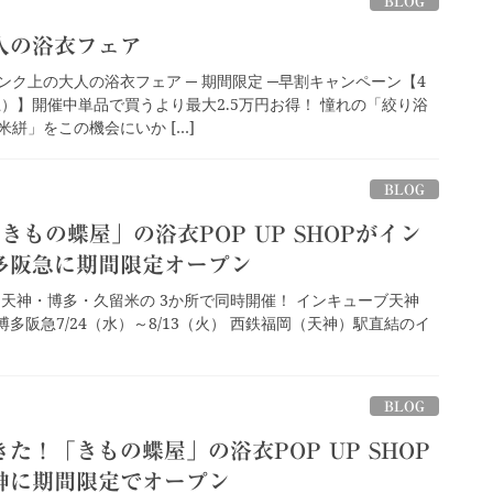
BLOG
人の浴衣フェア
ク上の大人の浴衣フェア ─ 期間限定 ─早割キャンペーン【4
土）】開催中単品で買うより最大2.5万円お得！ 憧れの「絞り浴
絣」をこの機会にいか […]
BLOG
「きもの蝶屋」の浴衣POP UP SHOPがイン
多阪急に期間限定オープン
2024』天神・博多・久留米の 3か所で同時開催！ インキューブ天神
| 博多阪急7/24（水）～8/13（火） 西鉄福岡（天神）駅直結のイ
BLOG
た！「きもの蝶屋」の浴衣POP UP SHOP
神に期間限定でオープン