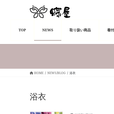
コ
ナ
ン
ビ
テ
ゲ
ン
ー
ツ
シ
TOP
NEWS
取り扱い商品
着
へ
ョ
ス
ン
キ
に
ッ
移
プ
動
HOME
NEWS/BLOG
浴衣
浴衣