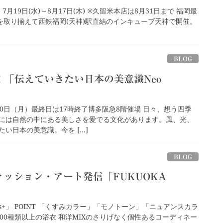
23』 7⽉19⽇(水)～8月17日(木) ※久留米本店は8月31日まで 福岡最
⾐を取り揃えて⻄鉄福岡(天神)駅直結のインキューブ天神で開催。
BLOG
！「伝えていきたい日本の美意識Neo
7月10日（月）最終日は17時終了博多阪急8階催場 日々、想う四季
には自然の中にある美しさを愛でる文化があります。風、光、
い日本の美意識。今を […]
BLOG
ァッション・アート発信「FUKUOKA
」
 plus+」 POINT 「くすみカラー」「モノトーン」「ニュアンスカラ
300種類以上の浴衣 和洋MIXのさりげなく個性あるコーディネー