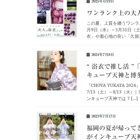
2025年4月9日
ワンランク上の大
この夏、上質を纏うワンラン
月9日（水）～5月31日（
衣」や着心地の良い「久留米
2024年7月8日
“ 浴衣で推し活 ”
キューブ天神と博
『CHOYA YUKATA 
7/13（土）～8/13（火）
ンキューブ天神では 7 […]
2023年7月17日
福岡の夏が帰ってき
がインキューブ天